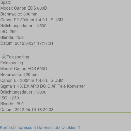
Spatz
Model: Canon EOS 600D
Brennweite: 300mm
Canon EF 300mm 1:4,0 L IS USM
Belichtungsdauer : 1/500
ISO: 250
Blende: f/5.6
Datum: 2012:04:21 17:17:31
Feldsperling
Model: Canon EOS 600D
Brennweite: 420mm
Canon EF 300mm 1:4,0 L IS USM
Sigma 1,4 X EX APO DG C AF Tele Konverter
Belichtungsdauer : 1/800
ISO: 1250
Blende: f/8.0
Datum: 2012:04:19 16:20:03
Kontakt
Impressum
Datenschutz
Cookies