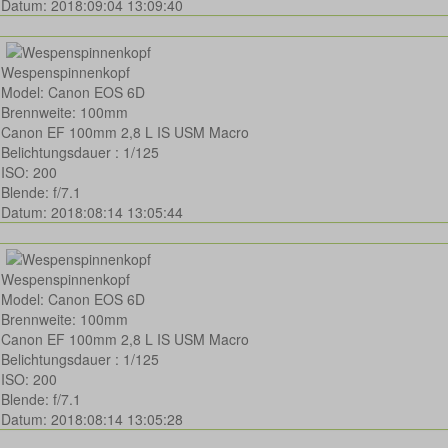
Datum: 2018:09:04 13:09:40
Wespenspinnenkopf
Model: Canon EOS 6D
Brennweite: 100mm
Canon EF 100mm 2,8 L IS USM Macro
Belichtungsdauer : 1/125
ISO: 200
Blende: f/7.1
Datum: 2018:08:14 13:05:44
Wespenspinnenkopf
Model: Canon EOS 6D
Brennweite: 100mm
Canon EF 100mm 2,8 L IS USM Macro
Belichtungsdauer : 1/125
ISO: 200
Blende: f/7.1
Datum: 2018:08:14 13:05:28