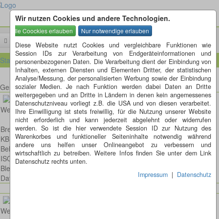
Wir nutzen Cookies und andere Technologien.
Menü
Diese Website nutzt Cookies und vergleichbare Funktionen wie
Session IDs zur Verarbeitung von Endgeräteinformationen und
Startseite
»
Bildergalerie
»
wespenspinnen
personenbezogenen Daten. Die Verarbeitung dient der Einbindung von
Inhalten, externen Diensten und Elementen Dritter, der statistischen
Analyse/Messung, der personalisierten Werbung sowie der Einbindung
Gesamtanzahl Bilder in dieser Kategorie: 235
sozialer Medien. Je nach Funktion werden dabei Daten an Dritte
weitergegeben und an Dritte in Ländern in denen kein angemessenes
Datenschutzniveau vorliegt z.B. die USA und von diesen verarbeitet.
Wespenspinne beim Essen
Ihre Einwilligung ist stets freiwillig, für die Nutzung unserer Website
nicht erforderlich und kann jederzeit abgelehnt oder widerrufen
werden. So ist die hier verwendete Session ID zur Nutzung des
Brennweite: 100mm
Warenkorbes und funktioneller Seiteninhalte notwendig während
KB Format entsprechend: mm
andere uns helfen unser Onlineangebot zu verbessern und
Belichtungsdauer : 1/160
wirtschaftlich zu betreiben. Weitere Infos finden Sie unter dem Link
ISO: 400
Datenschutz rechts unten.
Blende: f/7.1
Impressum
|
Datenschutz
Datum: 2023:08:04 18:57:40
Wespenspinne