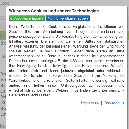
Wir nutzen Cookies und andere Technologien.
Menü
Diese Website nutzt Cookies und vergleichbare Funktionen wie
Session IDs zur Verarbeitung von Endgeräteinformationen und
Startseite
personenbezogenen Daten. Die Verarbeitung dient der Einbindung von
Inhalten, externen Diensten und Elementen Dritter, der statistischen
Bild 35 von 45
Bilder
Analyse/Messung, der personalisierten Werbung sowie der Einbindung
sozialer Medien. Je nach Funktion werden dabei Daten an Dritte
weitergegeben und an Dritte in Ländern in denen kein angemessenes
Datenschutzniveau vorliegt z.B. die USA und von diesen verarbeitet.
Ihre Einwilligung ist stets freiwillig, für die Nutzung unserer Website
nicht erforderlich und kann jederzeit abgelehnt oder widerrufen
Buchfink
werden. So ist die hier verwendete Session ID zur Nutzung des
Model: Canon EOS 600D
Warenkorbes und funktioneller Seiteninhalte notwendig während
Brennweite: 100mm
andere uns helfen unser Onlineangebot zu verbessern und
wirtschaftlich zu betreiben. Weitere Infos finden Sie unter dem Link
Canon EF 100mm 2,8 L IS USM Macro
Datenschutz rechts unten.
Belichtungsdauer : 1/160
ISO: 160
Impressum
|
Datenschutz
Blende: f/4.0
Datum: 2013:05:04 16:04:26
Kontakt
Impressum
Datenschutz
Cookies