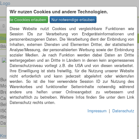
Wir nutzen Cookies und andere Technologien.
Menü
Diese Website nutzt Cookies und vergleichbare Funktionen wie
Session IDs zur Verarbeitung von Endgeräteinformationen und
Startseite
personenbezogenen Daten. Die Verarbeitung dient der Einbindung von
Inhalten, externen Diensten und Elementen Dritter, der statistischen
Bild 33 von 45
Bilder
Analyse/Messung, der personalisierten Werbung sowie der Einbindung
sozialer Medien. Je nach Funktion werden dabei Daten an Dritte
weitergegeben und an Dritte in Ländern in denen kein angemessenes
Datenschutzniveau vorliegt z.B. die USA und von diesen verarbeitet.
Ihre Einwilligung ist stets freiwillig, für die Nutzung unserer Website
nicht erforderlich und kann jederzeit abgelehnt oder widerrufen
Buchfink
werden. So ist die hier verwendete Session ID zur Nutzung des
Model: Canon EOS 600D
Warenkorbes und funktioneller Seiteninhalte notwendig während
Brennweite: 100mm
andere uns helfen unser Onlineangebot zu verbessern und
wirtschaftlich zu betreiben. Weitere Infos finden Sie unter dem Link
Canon EF 100mm 2,8 L IS USM Macro
Datenschutz rechts unten.
Belichtungsdauer : 1/160
ISO: 125
Impressum
|
Datenschutz
Blende: f/4.0
Datum: 2013:05:04 16:04:31
Kontakt
Impressum
Datenschutz
Cookies