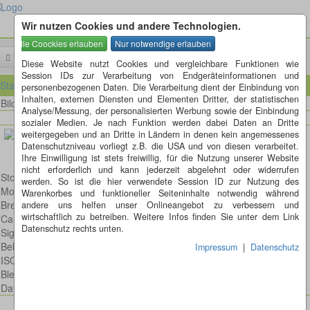
Wir nutzen Cookies und andere Technologien.
Menü
Diese Website nutzt Cookies und vergleichbare Funktionen wie
Session IDs zur Verarbeitung von Endgeräteinformationen und
Startseite
personenbezogenen Daten. Die Verarbeitung dient der Einbindung von
Inhalten, externen Diensten und Elementen Dritter, der statistischen
Bild 88 von 99
Bilder
Analyse/Messung, der personalisierten Werbung sowie der Einbindung
sozialer Medien. Je nach Funktion werden dabei Daten an Dritte
weitergegeben und an Dritte in Ländern in denen kein angemessenes
Datenschutzniveau vorliegt z.B. die USA und von diesen verarbeitet.
Ihre Einwilligung ist stets freiwillig, für die Nutzung unserer Website
nicht erforderlich und kann jederzeit abgelehnt oder widerrufen
Stockente
werden. So ist die hier verwendete Session ID zur Nutzung des
Model: Canon EOS 600D
Warenkorbes und funktioneller Seiteninhalte notwendig während
Brennweite: 420mm
andere uns helfen unser Onlineangebot zu verbessern und
wirtschaftlich zu betreiben. Weitere Infos finden Sie unter dem Link
Canon EF 300mm 1:4,0 L IS USM
Datenschutz rechts unten.
Sigma 1,4 X EX APO DG C-AF Tele-Konverter
Belichtungsdauer : 1/200
Impressum
|
Datenschutz
ISO: 100
Blende: f/5.6
Datum: 2012:03:27 13:59:23