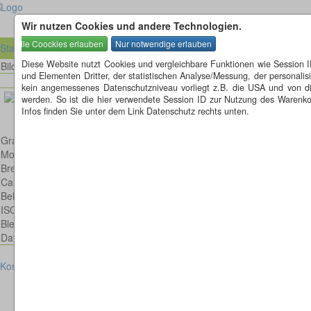
Wir nutzen Cookies und andere Technologien.
Startseite
Diese Website nutzt Cookies und vergleichbare Funktionen wie Session 
Bild 21 von 53
Bilder
und Elementen Dritter, der statistischen Analyse/Messung, der personal
kein angemessenes Datenschutzniveau vorliegt z.B. die USA und von diese
werden. So ist die hier verwendete Session ID zur Nutzung des Warenkor
Infos finden Sie unter dem Link Datenschutz rechts unten.
Graureiher im Flug
Model: Canon EOS 6D
Brennweite: 300mm
Canon EF 300mm 1:4,0 L IS USM
Belichtungsdauer : 1/640
ISO: 100
Blende: f/4.0
Datum: 2020:06:23 13:22:01
Kontakt
Impressum
Datenschutz
Cookies