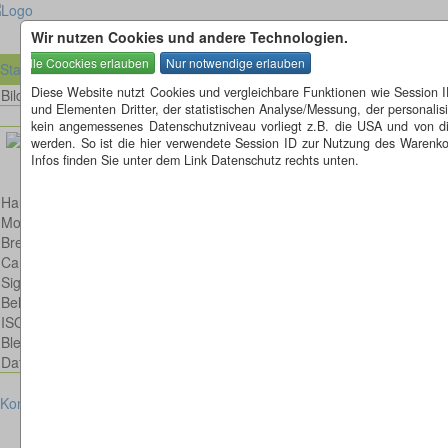
Wir nutzen Cookies und andere Technologien.
Startseite
Diese Website nutzt Cookies und vergleichbare Funktionen wie Session 
Bild 52 von 70
Bilder
und Elementen Dritter, der statistischen Analyse/Messung, der personal
kein angemessenes Datenschutzniveau vorliegt z.B. die USA und von diese
werden. So ist die hier verwendete Session ID zur Nutzung des Warenkor
Infos finden Sie unter dem Link Datenschutz rechts unten.
Hausrotschwanz
Model: Canon EOS 600D
Brennweite: 420mm
Canon EF 300mm 1:4,0 L IS USM
Sigma 1,4 X EX APO DG C-AF Tele-Konverter
Belichtungsdauer : 1/800
ISO: 400
Blende: f/5.6
Datum: 2012:09:06 16:53:28
Kontakt
Impressum
Datenschutz
Cookies