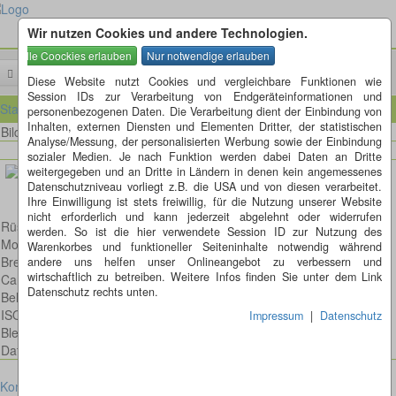
Wir nutzen Cookies und andere Technologien.
Menü
Diese Website nutzt Cookies und vergleichbare Funktionen wie
Session IDs zur Verarbeitung von Endgeräteinformationen und
Startseite
personenbezogenen Daten. Die Verarbeitung dient der Einbindung von
Inhalten, externen Diensten und Elementen Dritter, der statistischen
Bild 52 von 215
Bilder
Analyse/Messung, der personalisierten Werbung sowie der Einbindung
sozialer Medien. Je nach Funktion werden dabei Daten an Dritte
weitergegeben und an Dritte in Ländern in denen kein angemessenes
Datenschutzniveau vorliegt z.B. die USA und von diesen verarbeitet.
Ihre Einwilligung ist stets freiwillig, für die Nutzung unserer Website
nicht erforderlich und kann jederzeit abgelehnt oder widerrufen
Rüsselkäfer bei der Paarung
werden. So ist die hier verwendete Session ID zur Nutzung des
Model: Canon EOS 6D
Warenkorbes und funktioneller Seiteninhalte notwendig während
Brennweite: 100mm
andere uns helfen unser Onlineangebot zu verbessern und
wirtschaftlich zu betreiben. Weitere Infos finden Sie unter dem Link
Canon EF 100mm 2,8 L IS USM Macro
Datenschutz rechts unten.
Belichtungsdauer : 1/160
ISO: 250
Impressum
|
Datenschutz
Blende: f/5.6
Datum: 2021:07:11 15:59:21
Kontakt
Impressum
Datenschutz
Cookies