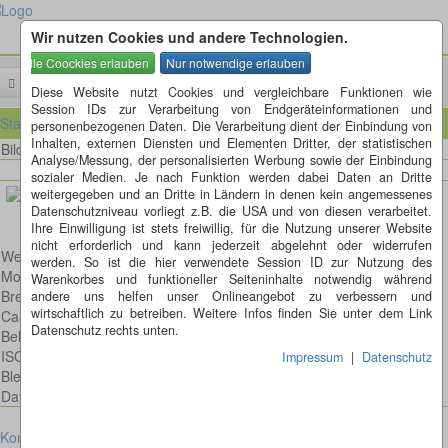
Wir nutzen Cookies und andere Technologien.
Menü
Diese Website nutzt Cookies und vergleichbare Funktionen wie
Session IDs zur Verarbeitung von Endgeräteinformationen und
Startseite
personenbezogenen Daten. Die Verarbeitung dient der Einbindung von
Inhalten, externen Diensten und Elementen Dritter, der statistischen
Bild 61 von 105
Bilder
Analyse/Messung, der personalisierten Werbung sowie der Einbindung
sozialer Medien. Je nach Funktion werden dabei Daten an Dritte
weitergegeben und an Dritte in Ländern in denen kein angemessenes
Datenschutzniveau vorliegt z.B. die USA und von diesen verarbeitet.
Ihre Einwilligung ist stets freiwillig, für die Nutzung unserer Website
nicht erforderlich und kann jederzeit abgelehnt oder widerrufen
Weissstorch bei Schwabsberg
werden. So ist die hier verwendete Session ID zur Nutzung des
Model: Canon EOS 6D
Warenkorbes und funktioneller Seiteninhalte notwendig während
Brennweite: 300mm
andere uns helfen unser Onlineangebot zu verbessern und
wirtschaftlich zu betreiben. Weitere Infos finden Sie unter dem Link
Canon EF 300mm 1:4,0 L IS USM
Datenschutz rechts unten.
Belichtungsdauer : 1/400
ISO: 100
Impressum
|
Datenschutz
Blende: f/4.0
Datum: 2017:05:05 12:51:35
Kontakt
Impressum
Datenschutz
Cookies