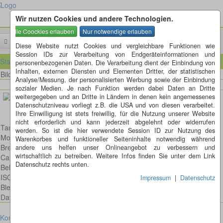
Wir nutzen Cookies und andere Technologien.
Menü
Diese Website nutzt Cookies und vergleichbare Funktionen wie
Session IDs zur Verarbeitung von Endgeräteinformationen und
Startseite
personenbezogenen Daten. Die Verarbeitung dient der Einbindung von
Inhalten, externen Diensten und Elementen Dritter, der statistischen
Bild 50 von 52
Bilder
Analyse/Messung, der personalisierten Werbung sowie der Einbindung
sozialer Medien. Je nach Funktion werden dabei Daten an Dritte
weitergegeben und an Dritte in Ländern in denen kein angemessenes
Datenschutzniveau vorliegt z.B. die USA und von diesen verarbeitet.
Ihre Einwilligung ist stets freiwillig, für die Nutzung unserer Website
nicht erforderlich und kann jederzeit abgelehnt oder widerrufen
Tannenmeise
werden. So ist die hier verwendete Session ID zur Nutzung des
Model: Canon EOS 600D
Warenkorbes und funktioneller Seiteninhalte notwendig während
Brennweite: 100mm
andere uns helfen unser Onlineangebot zu verbessern und
wirtschaftlich zu betreiben. Weitere Infos finden Sie unter dem Link
Canon EF 100mm 2,8 L IS USM Macro
Datenschutz rechts unten.
Belichtungsdauer : 1/160
ISO: 250
Impressum
|
Datenschutz
Blende: f/4.0
Datum: 2014:08:09 11:59:37
Kontakt
Impressum
Datenschutz
Cookies