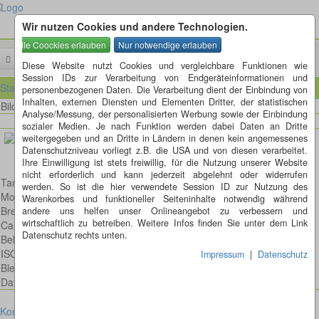
Wir nutzen Cookies und andere Technologien.
Menü
Diese Website nutzt Cookies und vergleichbare Funktionen wie
Session IDs zur Verarbeitung von Endgeräteinformationen und
Startseite
personenbezogenen Daten. Die Verarbeitung dient der Einbindung von
Inhalten, externen Diensten und Elementen Dritter, der statistischen
Bild 37 von 52
Bilder
Analyse/Messung, der personalisierten Werbung sowie der Einbindung
sozialer Medien. Je nach Funktion werden dabei Daten an Dritte
weitergegeben und an Dritte in Ländern in denen kein angemessenes
Datenschutzniveau vorliegt z.B. die USA und von diesen verarbeitet.
Ihre Einwilligung ist stets freiwillig, für die Nutzung unserer Website
nicht erforderlich und kann jederzeit abgelehnt oder widerrufen
Tannenmeise
werden. So ist die hier verwendete Session ID zur Nutzung des
Model: Canon EOS 6D
Warenkorbes und funktioneller Seiteninhalte notwendig während
Brennweite: 300mm
andere uns helfen unser Onlineangebot zu verbessern und
wirtschaftlich zu betreiben. Weitere Infos finden Sie unter dem Link
Canon EF 300mm 1:4,0 L IS USM
Datenschutz rechts unten.
Belichtungsdauer : 1/250
ISO: 2000
Impressum
|
Datenschutz
Blende: f/5.6
Datum: 2014:12:15 12:51:07
Kontakt
Impressum
Datenschutz
Cookies