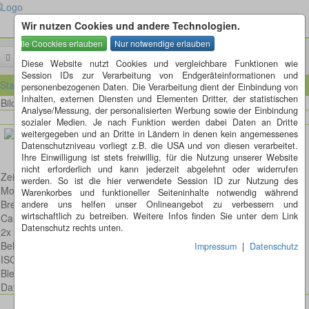
Wir nutzen Cookies und andere Technologien.
Menü
Diese Website nutzt Cookies und vergleichbare Funktionen wie
Session IDs zur Verarbeitung von Endgeräteinformationen und
Startseite
personenbezogenen Daten. Die Verarbeitung dient der Einbindung von
Inhalten, externen Diensten und Elementen Dritter, der statistischen
Bild 24 von 61
Bilder
Analyse/Messung, der personalisierten Werbung sowie der Einbindung
sozialer Medien. Je nach Funktion werden dabei Daten an Dritte
weitergegeben und an Dritte in Ländern in denen kein angemessenes
Datenschutzniveau vorliegt z.B. die USA und von diesen verarbeitet.
Ihre Einwilligung ist stets freiwillig, für die Nutzung unserer Website
nicht erforderlich und kann jederzeit abgelehnt oder widerrufen
Zeisig beim Abflug
werden. So ist die hier verwendete Session ID zur Nutzung des
Model: Canon EOS 6D
Warenkorbes und funktioneller Seiteninhalte notwendig während
Brennweite: 600mm
andere uns helfen unser Onlineangebot zu verbessern und
wirtschaftlich zu betreiben. Weitere Infos finden Sie unter dem Link
Canon EF 300mm 1:4,0 L IS USM
Datenschutz rechts unten.
2x (2fach) AF MC7 PRO High Definition TELEKONVERTER
Belichtungsdauer : 1/500
Impressum
|
Datenschutz
ISO: 8000
Blende: f/8.0
Datum: 2016:02:08 10:59:23