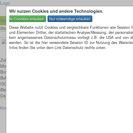
Wir nutzen Cookies und andere Technologien.
Startseite
Diese Website nutzt Cookies und vergleichbare Funktionen wie Session 
Bild 61 von 61
Bilder
und Elementen Dritter, der statistischen Analyse/Messung, der personal
kein angemessenes Datenschutzniveau vorliegt z.B. die USA und von diese
werden. So ist die hier verwendete Session ID zur Nutzung des Warenkor
Infos finden Sie unter dem Link Datenschutz rechts unten.
Zeisig
Model:
Brennweite:
Belichtungsdauer :
ISO:
Blende:
Datum:
Kontakt
Impressum
Datenschutz
Cookies