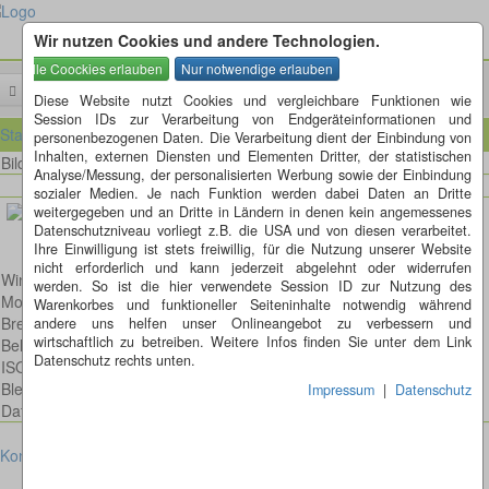
Wir nutzen Cookies und andere Technologien.
Menü
Diese Website nutzt Cookies und vergleichbare Funktionen wie
Session IDs zur Verarbeitung von Endgeräteinformationen und
Startseite
personenbezogenen Daten. Die Verarbeitung dient der Einbindung von
Inhalten, externen Diensten und Elementen Dritter, der statistischen
Bild 410 von 606
Bilder
Analyse/Messung, der personalisierten Werbung sowie der Einbindung
sozialer Medien. Je nach Funktion werden dabei Daten an Dritte
weitergegeben und an Dritte in Ländern in denen kein angemessenes
Datenschutzniveau vorliegt z.B. die USA und von diesen verarbeitet.
Ihre Einwilligung ist stets freiwillig, für die Nutzung unserer Website
nicht erforderlich und kann jederzeit abgelehnt oder widerrufen
Winter
werden. So ist die hier verwendete Session ID zur Nutzung des
Model: Canon EOS 6D
Warenkorbes und funktioneller Seiteninhalte notwendig während
Brennweite: 66mm
andere uns helfen unser Onlineangebot zu verbessern und
wirtschaftlich zu betreiben. Weitere Infos finden Sie unter dem Link
Belichtungsdauer : 1/30
Datenschutz rechts unten.
ISO: 100
Blende: f/13.0
Impressum
|
Datenschutz
Datum: 2018:02:01 14:25:02
Kontakt
Impressum
Datenschutz
Cookies