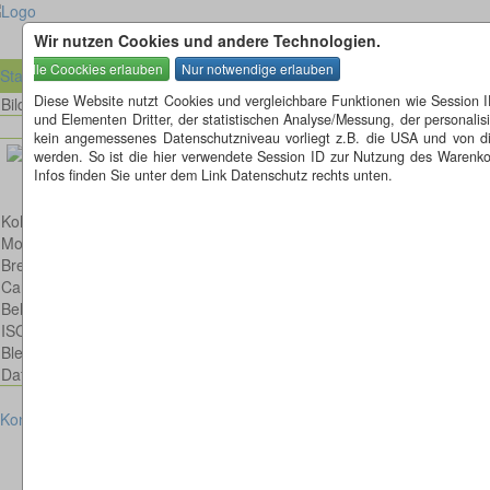
Wir nutzen Cookies und andere Technologien.
Startseite
Diese Website nutzt Cookies und vergleichbare Funktionen wie Session 
Bild 114 von 335
Bilder
und Elementen Dritter, der statistischen Analyse/Messung, der personal
kein angemessenes Datenschutzniveau vorliegt z.B. die USA und von diese
werden. So ist die hier verwendete Session ID zur Nutzung des Warenkor
Infos finden Sie unter dem Link Datenschutz rechts unten.
Kohlmeise
Model: Canon EOS 6D
Brennweite: 300mm
Canon EF 300mm 1:4,0 L IS USM
Belichtungsdauer : 1/320
ISO: 500
Blende: f/5.6
Datum: 2014:11:11 13:22:25
Kontakt
Impressum
Datenschutz
Cookies