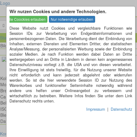
Wir nutzen Cookies und andere Technologien.
Menü
Diese Website nutzt Cookies und vergleichbare Funktionen wie
Session IDs zur Verarbeitung von Endgeräteinformationen und
Startseite
personenbezogenen Daten. Die Verarbeitung dient der Einbindung von
Inhalten, externen Diensten und Elementen Dritter, der statistischen
Bild 61 von 335
Bilder
Analyse/Messung, der personalisierten Werbung sowie der Einbindung
sozialer Medien. Je nach Funktion werden dabei Daten an Dritte
weitergegeben und an Dritte in Ländern in denen kein angemessenes
Datenschutzniveau vorliegt z.B. die USA und von diesen verarbeitet.
Ihre Einwilligung ist stets freiwillig, für die Nutzung unserer Website
nicht erforderlich und kann jederzeit abgelehnt oder widerrufen
Kohlmeise
werden. So ist die hier verwendete Session ID zur Nutzung des
Model: Canon EOS 6D
Warenkorbes und funktioneller Seiteninhalte notwendig während
Brennweite: 300mm
andere uns helfen unser Onlineangebot zu verbessern und
wirtschaftlich zu betreiben. Weitere Infos finden Sie unter dem Link
Canon EF 300mm 1:4,0 L IS USM
Datenschutz rechts unten.
Belichtungsdauer : 1/250
ISO: 320
Impressum
|
Datenschutz
Blende: f/4.0
Datum: 2017:04:29 14:31:52
Kontakt
Impressum
Datenschutz
Cookies